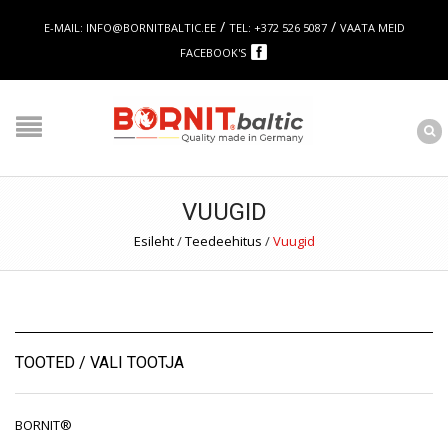
/
/
E-MAIL: INFO@BORNITBALTIC.EE
TEL: +372 526 5087
VAATA MEID
FACEBOOK'S
VUUGID
Esileht
/
Teedeehitus
/
Vuugid
TOOTED / VALI TOOTJA
BORNIT®