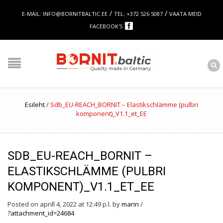
/
/
E-MAIL: INFO@BORNITBALTIC.EE
TEL: +372 526 5087
VAATA MEID
FACEBOOK'S
Esileht
/
Sdb_EU-REACH_BORNIT – Elastikschlämme (pulbri
komponent)_V1.1_et_EE
SDB_EU-REACH_BORNIT –
ELASTIKSCHLÄMME (PULBRI
KOMPONENT)_V1.1_ET_EE
Posted on aprill 4, 2022 at 12:49 p.l.
by
marin
/
?attachment_id=24684