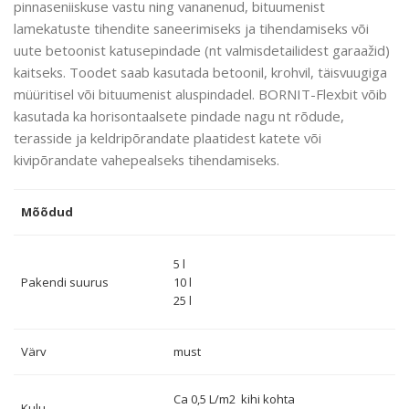
pinnaseniiskuse vastu ning vananenud, bituumenist
lamekatuste tihendite saneerimiseks ja tihendamiseks või
uute betoonist katusepindade (nt valmisdetailidest garaažid)
kaitseks. Toodet saab kasutada betoonil, krohvil, täisvuugiga
müüritisel või bituumenist aluspindadel. BORNIT-Flexbit võib
kasutada ka horisontaalsete pindade nagu nt rõdude,
terasside ja keldripõrandate plaatidest katete või
kivipõrandate vahepealseks tihendamiseks.
Mõõdud
5 l
Pakendi suurus
10 l
25 l
Värv
must
Ca 0,5 L/m2 kihi kohta
Kulu