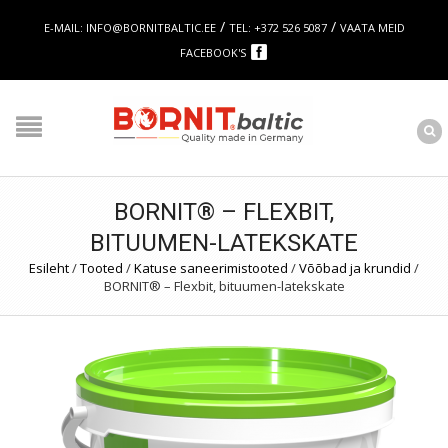
/
/
E-MAIL: INFO@BORNITBALTIC.EE
TEL: +372 526 5087
VAATA MEID
FACEBOOK'S
BORNIT® – FLEXBIT,
BITUUMEN-LATEKSKATE
Esileht
/
Tooted
/
Katuse saneerimistooted
/
Võõbad ja krundid
/
BORNIT® – Flexbit, bituumen-latekskate