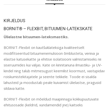
KIRJELDUS
BORNIT® – FLEXBIT, BITUUMEN-LATEKSKATE
Ülielastne bituumen-lateksmastiks.
BORNIT-Flexbit on kautšuklateksiga kvaliteetselt
modifitseeritud bituumenemulsioon õmblusteta, veniva ja
elastse katusekatte ja ehitise isolatsiooni valmistamiseks nii
siseruumides kui väljas. Kate on kinnitanuna ilmastiku- ja UV-
kindel ning talub mitmesugust keemilist koormust, vastupidav
roiskumistekitajatele ja seente tekkele. Toode ei sisalda
lahusteid ja moodustab peale kuivamist ülielastse, pragusid
sildava katte.
BORNIT-Flexbit on mõeldud maapinnaga kokkupuutuvate
ehitusosade (keldrid, vundamendid jne) kaitseks