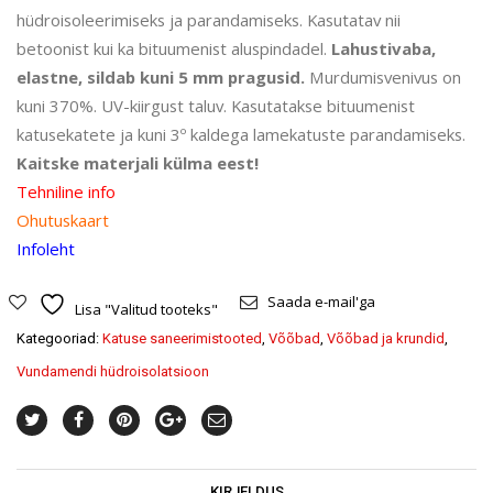
hüdroisoleerimiseks ja parandamiseks. Kasutatav nii
betoonist kui ka bituumenist aluspindadel.
Lahustivaba,
elastne, sildab kuni 5 mm pragusid.
Murdumisvenivus on
kuni 370%. UV-kiirgust taluv. Kasutatakse bituumenist
katusekatete ja kuni 3º kaldega lamekatuste parandamiseks.
Kaitske materjali külma eest!
Tehniline info
Ohutuskaart
Infoleht
Saada e-mail'ga
Lisa "Valitud tooteks"
Kategooriad:
Katuse saneerimistooted
,
Võõbad
,
Võõbad ja krundid
,
Vundamendi hüdroisolatsioon
KIRJELDUS